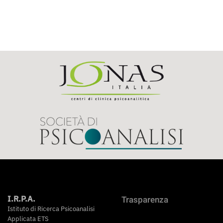
I.R.P.A.
Trasparenza
Istituto di Ricerca Psicoanalisi
Applicata ETS