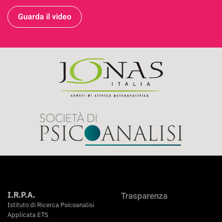
Guarda il video
I.R.P.A.
Trasparenza
Istituto di Ricerca Psicoanalisi
Applicata ETS