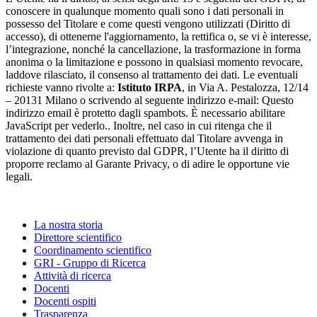
conoscere in qualunque momento quali sono i dati personali in
possesso del Titolare e come questi vengono utilizzati (Diritto di
accesso), di ottenerne l'aggiornamento, la rettifica o, se vi è interesse,
l’integrazione, nonché la cancellazione, la trasformazione in forma
anonima o la limitazione e possono in qualsiasi momento revocare,
laddove rilasciato, il consenso al trattamento dei dati. Le eventuali
richieste vanno rivolte a:
Istituto IRPA
, in Via A. Pestalozza, 12/14
– 20131 Milano o scrivendo al seguente indirizzo e-mail:
Questo
indirizzo email è protetto dagli spambots. È necessario abilitare
JavaScript per vederlo.
. Inoltre, nel caso in cui ritenga che il
trattamento dei dati personali effettuato dal Titolare avvenga in
violazione di quanto previsto dal GDPR, l’Utente ha il diritto di
proporre reclamo al Garante Privacy, o di adire le opportune vie
legali.
La nostra storia
Direttore scientifico
Coordinamento scientifico
GRI - Gruppo di Ricerca
Attività di ricerca
Docenti
Docenti ospiti
Trasparenza