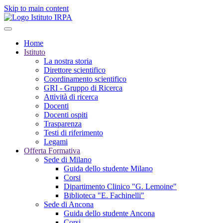
Skip to main content
Home
Istituto
La nostra storia
Direttore scientifico
Coordinamento scientifico
GRI - Gruppo di Ricerca
Attività di ricerca
Docenti
Docenti ospiti
Trasparenza
Testi di riferimento
Legami
Offerta Formativa
Sede di Milano
Guida dello studente Milano
Corsi
Dipartimento Clinico "G. Lemoine"
Biblioteca "E. Fachinelli"
Sede di Ancona
Guida dello studente Ancona
Corsi