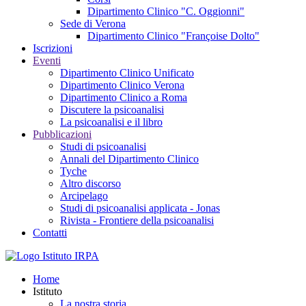
Dipartimento Clinico "C. Oggionni"
Sede di Verona
Dipartimento Clinico "Françoise Dolto"
Iscrizioni
Eventi
Dipartimento Clinico Unificato
Dipartimento Clinico Verona
Dipartimento Clinico a Roma
Discutere la psicoanalisi
La psicoanalisi e il libro
Pubblicazioni
Studi di psicoanalisi
Annali del Dipartimento Clinico
Tyche
Altro discorso
Arcipelago
Studi di psicoanalisi applicata - Jonas
Rivista - Frontiere della psicoanalisi
Contatti
Home
Istituto
La nostra storia