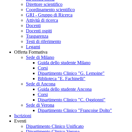
Direttore scientifico
Coordinamento scientifico
GRI - Gruppo di Ricerca
Attività di ricerca
Docenti
Docenti ospiti
Trasparenza
Testi di riferimento
Legami
Offerta Formativa
Sede di Milano
Guida dello studente Milano
Corsi
Dipartimento Clinico "G. Lemoine"
Biblioteca "E. Fachinelli"
Sede di Ancona
Guida dello studente Ancona
Corsi
Dipartimento Clinico "C. Oggionni"
Sede di Verona
Dipartimento Clinico "Françoise Dolto"
Iscrizioni
Eventi
Dipartimento Clinico Unificato
Dipartimento Clinico Verona